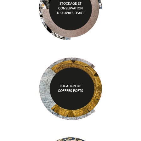
STOCKAGE ET
CONSERVATION
D'ŒUVRES D'ART
LOCATION DE
COFFRES-FORTS