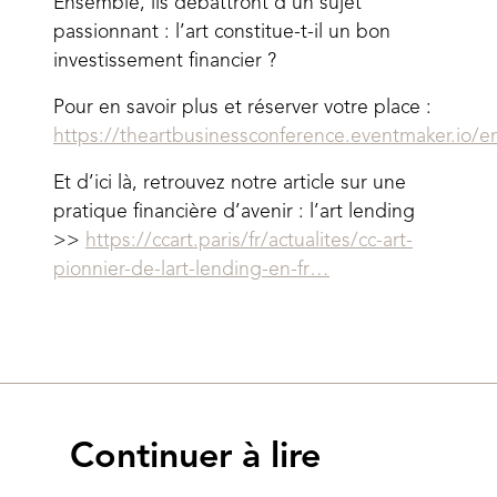
Ensemble, ils débattront d’un sujet
passionnant : l’art constitue-t-il un bon
investissement financier ?
Pour en savoir plus et réserver votre place :
https://theartbusinessconference.eventmaker.io/e
Et d’ici là, retrouvez notre article sur une
pratique financière d’avenir : l’art lending
>>
https://ccart.paris/fr/actualites/cc-art-
pionnier-de-lart-lending-en-fr…
Continuer à lire